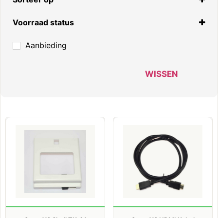
Standaard
Voorraad status
Op voorraad
Aanbieding
Niet op voorraad
In nabestelling
WISSEN