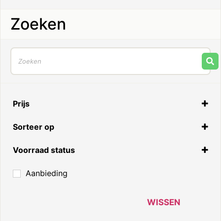
Zoeken
Prijs
Sorteer op
Standaard
Voorraad status
Op voorraad
Aanbieding
Niet op voorraad
In nabestelling
WISSEN