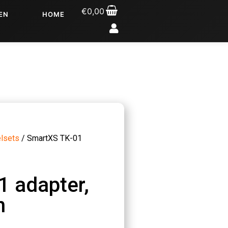
€
0,00
EN
HOME
lsets
/ SmartXS TK-01
 adapter,
n