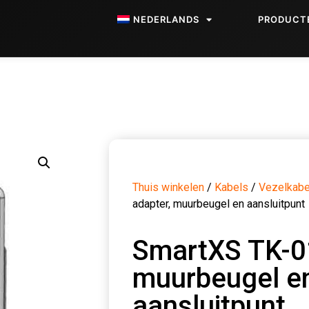
NEDERLANDS
PRODUCT
Thuis winkelen
/
Kabels
/
Vezelkabe
adapter, muurbeugel en aansluitpunt
SmartXS TK-01
muurbeugel e
aansluitpunt