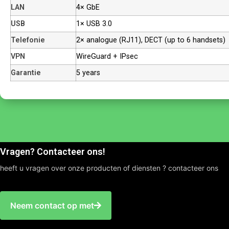
LAN
4× GbE
USB
1× USB 3.0
Telefonie
2× analogue (RJ11), DECT (up to 6 handsets)
VPN
WireGuard + IPsec
Garantie
5 years
Vragen? Contacteer ons!
heeft u vragen over onze producten of diensten ? contacteer ons
Neem contact op met